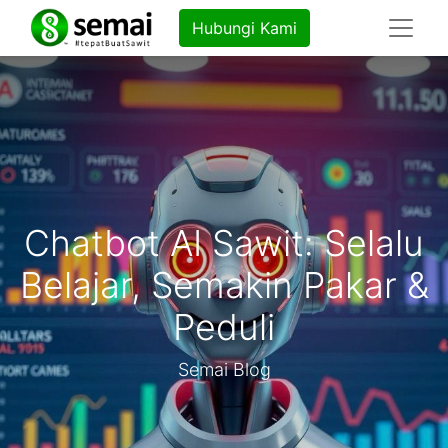
Hubungi Kami
Chatbot AI Sawit: Selalu
Belajar, Semakin Pakar &
Peduli
Semai Blog