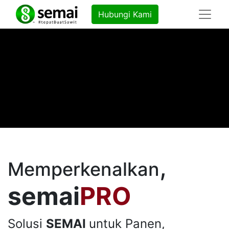
Hubungi Kami
,
Memperkenalkan
semai
PRO
Solusi
SEMAI
untuk Panen,